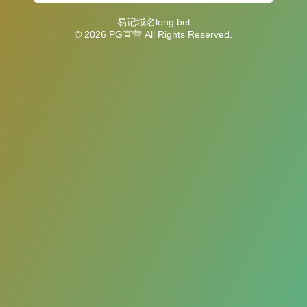
易记域名long.bet
© 2026 PG直营 All Rights Reserved.